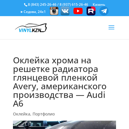
8 (843) 245-26-46
/
8 (937) 615-26-46
Казань
►Седова, 24к1
Оклейка хрома на
решетке радиатора
глянцевой пленкой
Avery, американского
производства — Audi
A6
Оклейка
,
Портфолио