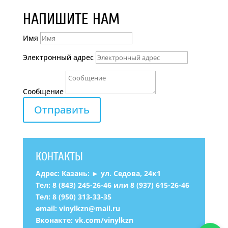
НАПИШИТЕ НАМ
Имя
Электронный адрес
Сообщение
Отправить
КОНТАКТЫ
Адрес: Казань: ► ул. Седова, 24к1
Тел:
8 (843) 245-26-46
или
8 (937) 615-26-46
Тел:
8 (950) 313-33-35
email:
vinylkzn@mail.ru
Вконакте:
vk.com/vinylkzn