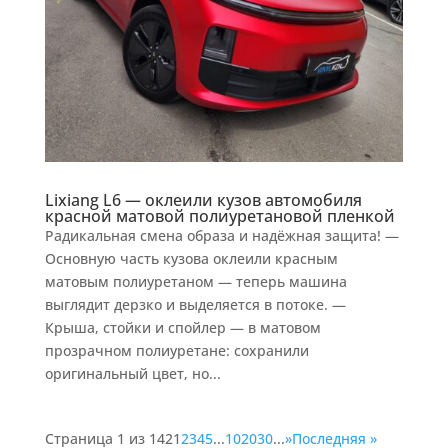
Lixiang L6 — оклеили кузов автомобиля
красной матовой полиуретановой пленкой
Радикальная смена образа и надёжная защита! —
Основную часть кузова оклеили красным
матовым полиуретаном — теперь машина
выглядит дерзко и выделяется в потоке. —
Крыша, стойки и спойлер — в матовом
прозрачном полиуретане: сохранили
оригинальный цвет, но...
Страница 1 из 142
1
2
3
4
5
...
10
20
30
...
»
Последняя »