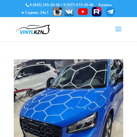
8 (843) 245-26-46
/
8 (937) 615-26-46
Казань
►Седова, 24к1