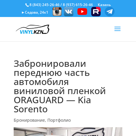
8 (843) 245-26-46
/
8 (937) 615-26-46
Казань
►Седова, 24к1
Забронировали
переднюю часть
автомобиля
виниловой пленкой
ORAGUARD — Kia
Sorento
Бронирование
,
Портфолио