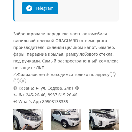
Telegram
Забронировали переднюю часть автомобиля
виниловой пленкой ORAGUARD от немецкого
производителя, оклеили целиком капот, бампер,
фары, передние крылья, рамку лобового стекла,
под ручками. Самый распространенный комплекс
по защите ЛКП.
⚠️Филиалов нет⚠️ находимся только по адресу👇👇
👇👇👇👇
🔴 Казань: ► ул. Седова, 24к1 🔴
📞 📝т.245-26-46, 8937 615 26 46
📲 What’s App 89503133335