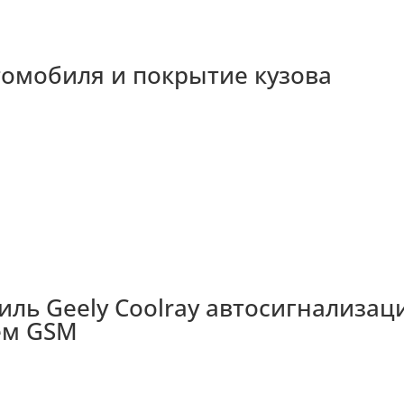
томобиля и покрытие кузова
иль Geely Coolray автосигнализа
лем GSM