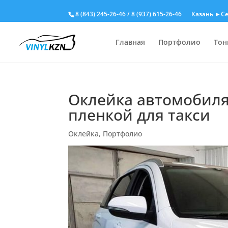
8 (843) 245-26-46
/
8 (937) 615-26-46
Казань ►Се
Главная
Портфолио
Тон
Оклейка автомобиля
пленкой для такси
Оклейка
,
Портфолио