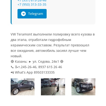
+7 (937) 615-26-46
+7 (950) 313-33-35
Telegram
VW Teramont выполнили полировку всего кузова в
два этапа, отработали гидрофобным
керамическим составом. Результат превзошел
все ожидания, автомобиль засиял лучше чем
новый.
🔴 Казань: ► ул. Седова, 24к1 🔴
📞 📝т.245-26-46, 8937 615 26 46
📲 What’s App 89503133335