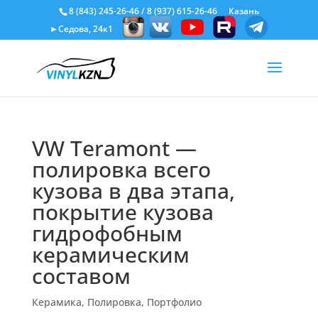
8 (843) 245-26-46
/
8 (937) 615-26-46
Казань
►Седова, 24к1
VW Teramont —
полировка всего
кузова в два этапа,
покрытие кузова
гидрофобным
керамическим
составом
Керамика
,
Полировка
,
Портфолио