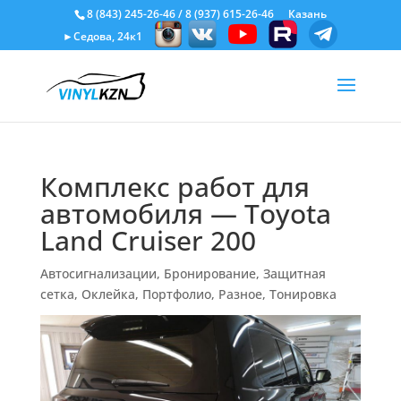
8 (843) 245-26-46
/
8 (937) 615-26-46
Казань
►Седова, 24к1
Комплекс работ для
автомобиля — Toyota
Land Cruiser 200
Автосигнализации
,
Бронирование
,
Защитная
сетка
,
Оклейка
,
Портфолио
,
Разное
,
Тонировка