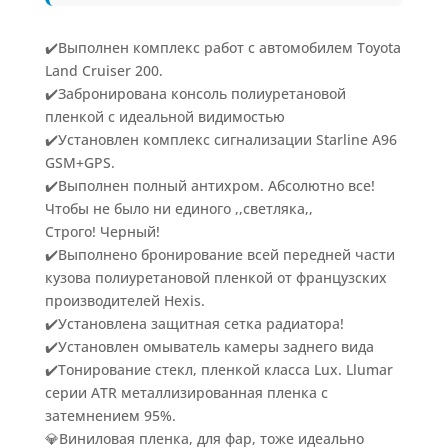
✔️Выполнен комплекс работ с автомобилем Toyota
Land Cruiser 200.
✔️Забронирована консоль полиуретановой
пленкой с идеальной видимостью
✔️Установлен комплекс сигнализации Starline A96
GSM+GPS.
✔️Выполнен полный антихром. Абсолютно все!
Чтобы не было ни единого ,,светляка,,
Строго! Черный!
✔️Выполнено бронирование всей передней части
кузова полиуретановой пленкой от французских
производителей Hexis.
✔️Установлена защитная сетка радиатора!
✔️Установлен омыватель камеры заднего вида
✔️Тонирование стекл, пленкой класса Lux. Llumar
серии ATR металлизированная пленка с
затемнением 95%.
💎Виниловая пленка, для фар, тоже идеально