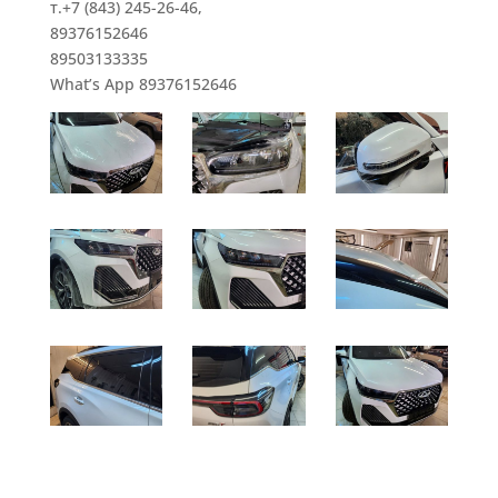
т.+7 (843) 245-26-46,
89376152646
89503133335
What’s App 89376152646