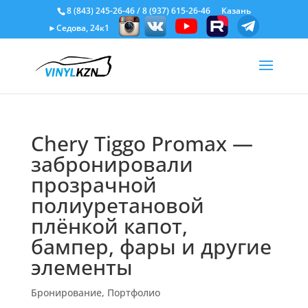
8 (843) 245-26-46
/
8 (937) 615-26-46
Казань
►Седова, 24к1
Chery Tiggo Promax —
забронировали
прозрачной
полиуретановой
плёнкой капот,
бампер, фары и другие
элементы
Бронирование
,
Портфолио