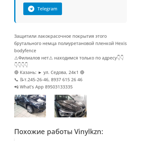
Telegram
Защитили лакокрасочное покрытия этого
брутального немца полиуретановой пленкой Hexis
bodyfence
⚠️Филиалов нет⚠️ находимся только по адресу👇👇
👇👇👇👇
🔴 Казань: ► ул. Седова, 24к1 🔴
📞 📝т.245-26-46, 8937 615 26 46
📲 What’s App 89503133335
Похожие работы Vinylkzn: