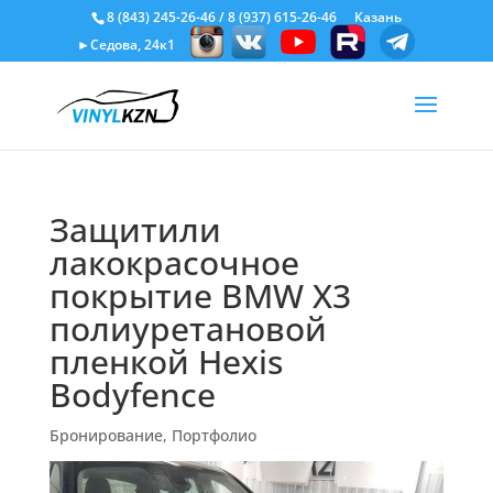
8 (843) 245-26-46
/
8 (937) 615-26-46
Казань
►Седова, 24к1
Защитили
лакокрасочное
покрытие BMW X3
полиуретановой
пленкой Hexis
Bodyfence
Бронирование
,
Портфолио