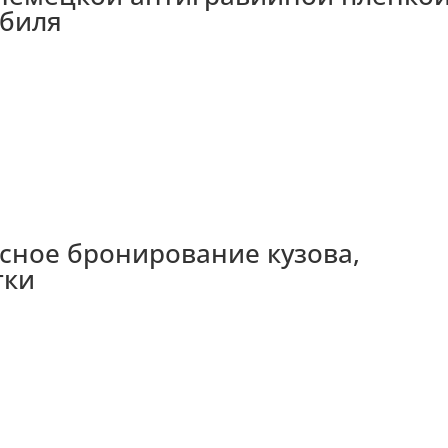
обиля
ксное бронирование кузова,
тки