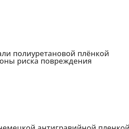
вали полиуретановой плёнкой
зоны риска повреждения
е немецкой антигравийной пленко