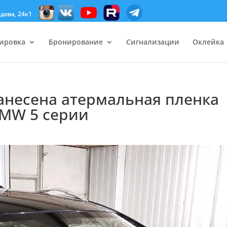
дова, 24к1
ировка
Бронирование
Сигнализации
Оклейка
нанесена атермальная пленка
 BMW 5 серии