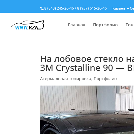
8 (843) 245-26-46
/
8 (937) 615-26-46
Казань ►Се
Главная
Портфолио
Тон
На лобовое стекло 
3M Crystalline 90 —
Атермальная тонировка
,
Портфолио