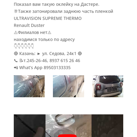
Показал вам такую оклейку на Дастере.
🥂Также затонировали заднюю часть пленкой
ULTRAVISION SUPREME THERMO
Renault Duster
⚠️Филиалов нет⚠️
находимся только по адресу
👇👇👇👇👇👇
🔴 Казань: ► ул. Седова, 24к1 🔴
📞 📝т.245-26-46, 8937 615 26 46
📲 What’s App 89503133335