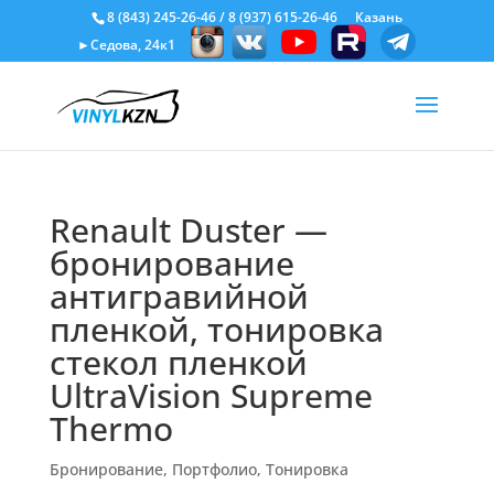
8 (843) 245-26-46
/
8 (937) 615-26-46
Казань
►Седова, 24к1
Renault Duster —
бронирование
антигравийной
пленкой, тонировка
стекол пленкой
UltraVision Supreme
Thermo
Бронирование
,
Портфолио
,
Тонировка