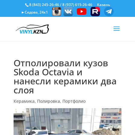
8 (843) 245-26-46
/
8 (937) 615-26-46
Казань
►Седова, 24к1
Отполировали кузов
Skoda Octavia и
нанесли керамики два
слоя
Керамика
,
Полировка
,
Портфолио