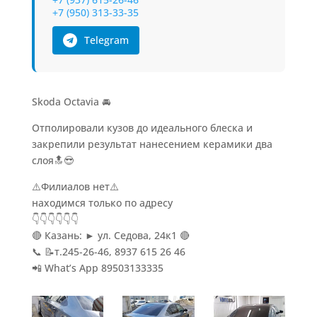
+7 (950) 313-33-35
Telegram
Skoda Octavia 🚘
Отполировали кузов до идеального блеска и
закрепили результат нанесением керамики два
слоя🔝😎
⚠️Филиалов нет⚠️
находимся только по адресу
👇👇👇👇👇👇
🔴 Казань: ► ул. Седова, 24к1 🔴
📞 📝т.245-26-46, 8937 615 26 46
📲 What’s App 89503133335