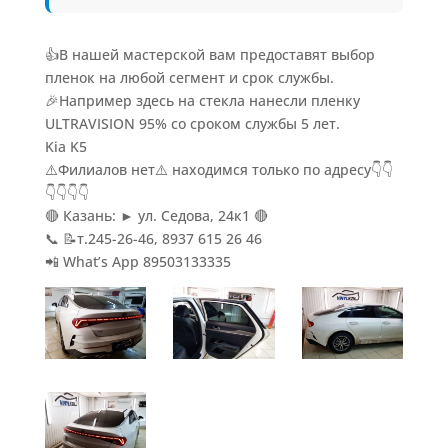
👍В нашей мастерской вам предоставят выбор
пленок на любой сегмент и срок службы.
🎉Например здесь на стекла нанесли пленку
ULTRAVISION 95% со сроком службы 5 лет.
Kia K5
⚠️Филиалов нет⚠️ находимся только по адресу👇👇
👇👇👇👇
🔴 Казань: ► ул. Седова, 24к1 🔴
📞 📝т.245-26-46, 8937 615 26 46
📲 What’s App 89503133335