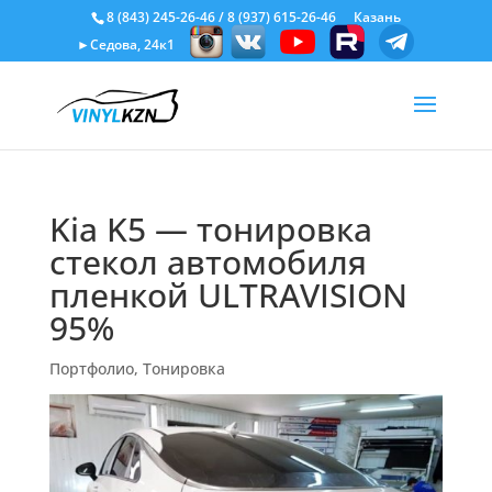
8 (843) 245-26-46
/
8 (937) 615-26-46
Казань
►Седова, 24к1
Kia K5 — тонировка
стекол автомобиля
пленкой ULTRAVISION
95%
Портфолио
,
Тонировка