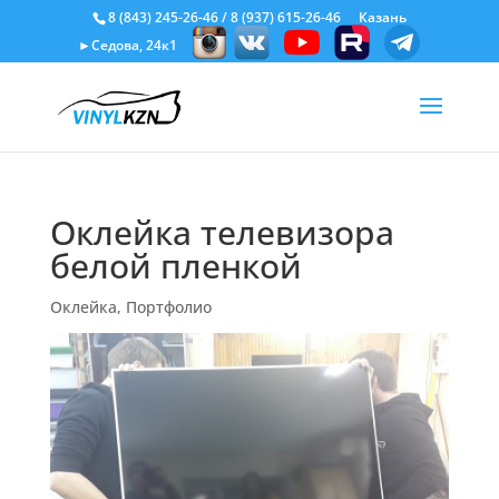
8 (843) 245-26-46
/
8 (937) 615-26-46
Казань
►Седова, 24к1
Оклейка телевизора
белой пленкой
Оклейка
,
Портфолио