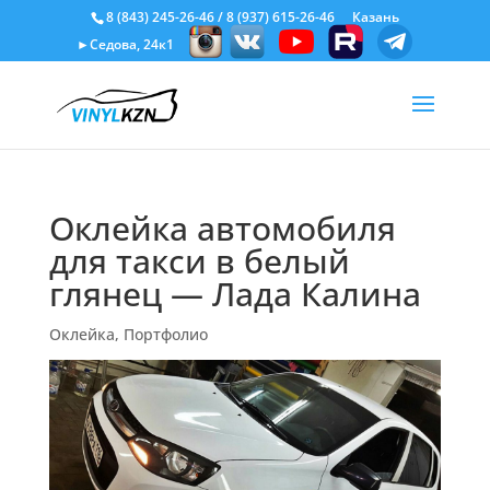
8 (843) 245-26-46
/
8 (937) 615-26-46
Казань
►Седова, 24к1
Оклейка автомобиля
для такси в белый
глянец — Лада Калина
Оклейка
,
Портфолио