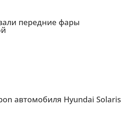
овали передние фары
ой
on автомобиля Hyundai Solaris