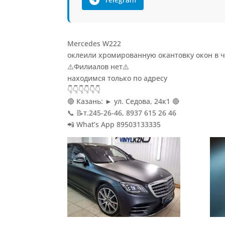
Mercedes W222
оклеили хромированную окантовку окон в 
⚠️Филиалов нет⚠️
находимся только по адресу
👇👇👇👇👇👇
🔴 Казань: ► ул. Седова, 24к1 🔴
📞 📝т.245-26-46, 8937 615 26 46
📲 What’s App 89503133335