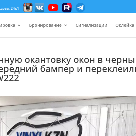
дова, 24к1
ировка
Бронирование
Сигнализации
Оклейка
ную окантовку окон в черн
передний бампер и переклеил
W222