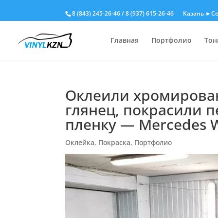
8 (843) 245-26-46
/
8 (937) 615-26-46
Казань ►Се
Главная
Портфолио
Тон
Оклеили хромирован
глянец, покрасили 
пленку — Mercedes 
Оклейка
,
Покраска
,
Портфолио