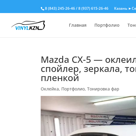
8 (843) 245-26-46
/
8 (937) 615-26-46
Казань ►Се
Главная
Портфолио
Тон
Mazda CX-5 — оклеи
спойлер, зеркала, 
пленкой
Оклейка
,
Портфолио
,
Тонировка фар