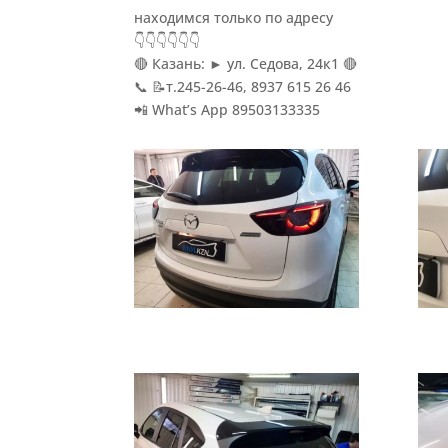
находимся только по адресу
👇👇👇👇👇👇
🔴 Казань: ► ул. Седова, 24к1 🔴
📞 📝т.245-26-46, 8937 615 26 46
📲 What’s App 89503133335