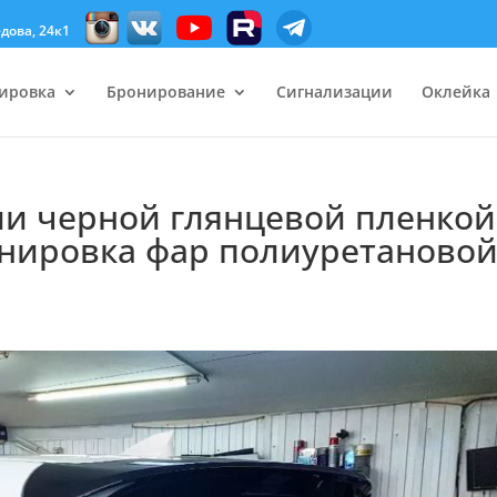
дова, 24к1
ировка
Бронирование
Сигнализации
Оклейка
ли черной глянцевой пленкой
тонировка фар полиуретаново