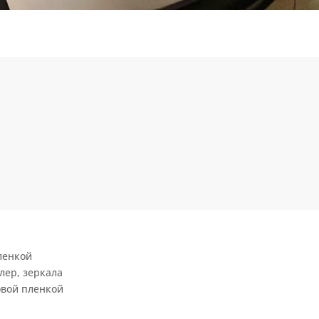
ленкой
лер, зеркала
вой пленкой