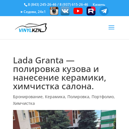
8 (843) 245-26-46
/
8 (937) 615-26-46
Казань
►Седова, 24к1
Lada Granta —
полировка кузова и
нанесение керамики,
химчистка салона.
Бронирование
,
Керамика
,
Полировка
,
Портфолио
,
Химчистка