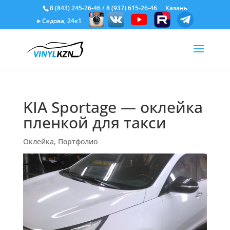
8 (843) 245-26-46
/
8 (937) 615-26-46
Казань
►Седова, 24к1
KIA Sportage — оклейка
пленкой для такси
Оклейка
,
Портфолио