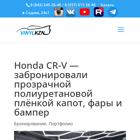
8 (843) 245-26-46
/
8 (937) 615-26-46
Казань
►Седова, 24к1
Honda CR-V —
забронировали
прозрачной
полиуретановой
плёнкой капот, фары и
бампер
Бронирование
,
Портфолио