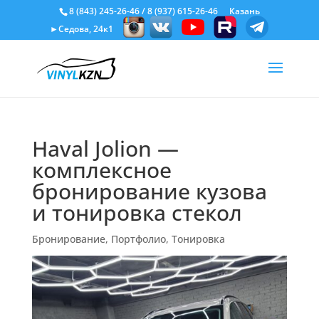
8 (843) 245-26-46
/
8 (937) 615-26-46
Казань
►Седова, 24к1
Haval Jolion —
комплексное
бронирование кузова
и тонировка стекол
Бронирование
,
Портфолио
,
Тонировка