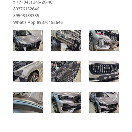
т.+7 (843) 245-26-46,
89376152646
89503133335
What’s App 89376152646