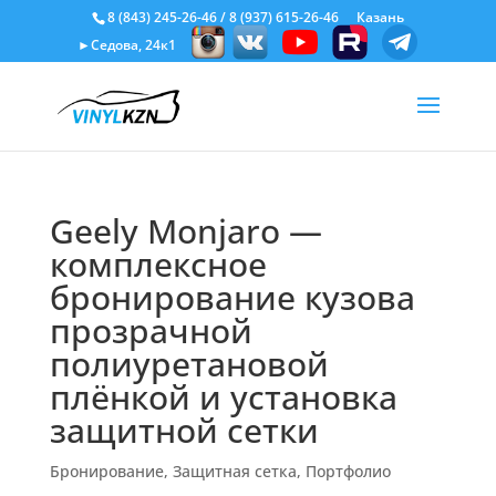
8 (843) 245-26-46
/
8 (937) 615-26-46
Казань
►Седова, 24к1
Geely Monjaro —
комплексное
бронирование кузова
прозрачной
полиуретановой
плёнкой и установка
защитной сетки
Бронирование
,
Защитная сетка
,
Портфолио