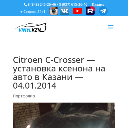
8 (843) 245-26-46
/
8 (937) 615-26-46
Казань
►Седова, 24к1
Citroen C-Crosser —
установка ксенона на
авто в Казани —
04.01.2014
Портфолио