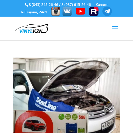
8 (843) 245-26-46
/
8 (937) 615-26-46
Казань
►Седова, 24к1