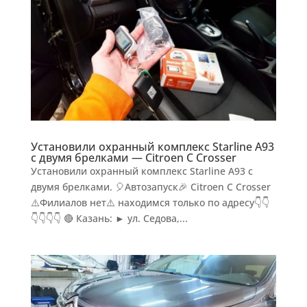
Установили охранный комплекс Starline A93
с двумя брелками — Citroen C Crosser
Установили охранный комплекс Starline A93 с
двумя брелками. 🎈Автозапуск🎉 Citroen C Crosser
⚠️Филиалов нет⚠️ находимся только по адресу👇👇
👇👇👇👇 🔴 Казань: ► ул. Седова,...