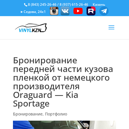
8 (843) 245-26-46
/
8 (937) 615-26-46
Казань
►Седова, 24к1
Бронирование
передней части кузова
пленкой от немецкого
производителя
Oraguard — Kia
Sportage
Бронирование
,
Портфолио