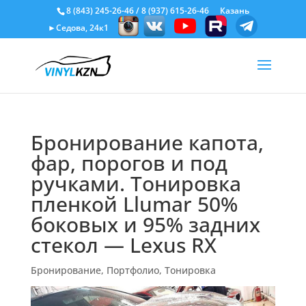
8 (843) 245-26-46
/
8 (937) 615-26-46
Казань
►Седова, 24к1
Бронирование капота,
фар, порогов и под
ручками. Тонировка
пленкой Llumar 50%
боковых и 95% задних
стекол — Lexus RX
Бронирование
,
Портфолио
,
Тонировка