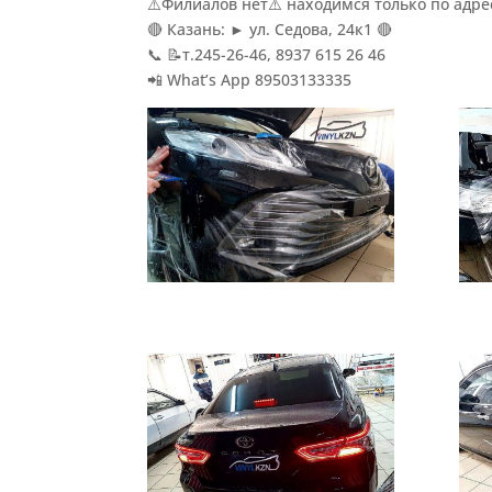
⚠️Филиалов нет⚠️ находимся только по адресу
🔴 Казань: ► ул. Седова, 24к1 🔴
📞 📝т.245-26-46, 8937 615 26 46
📲 What’s App 89503133335