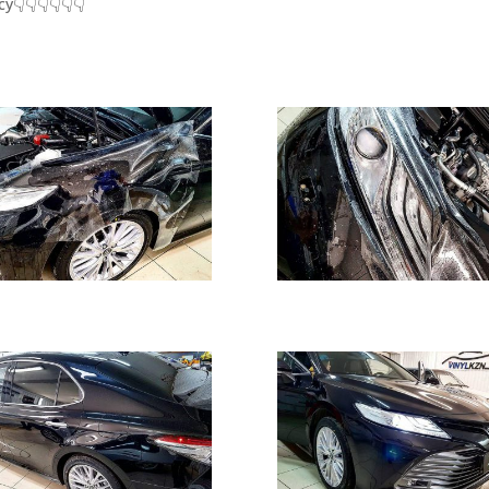
👇👇👇👇👇👇