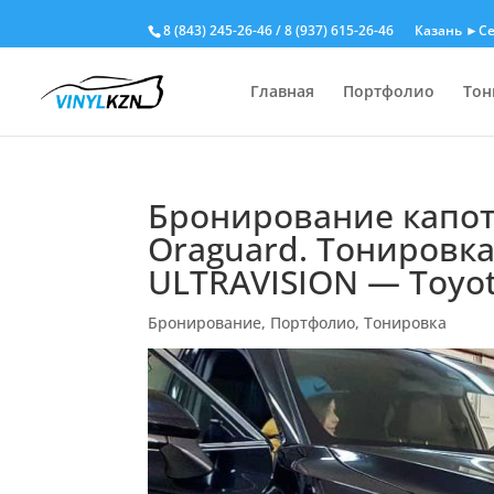
8 (843) 245-26-46
/
8 (937) 615-26-46
Казань ►Се
Главная
Портфолио
Тон
Бронирование капот
Oraguard. Тонировка
ULTRAVISION — Toyo
Бронирование
,
Портфолио
,
Тонировка