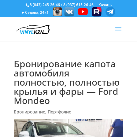
8 (843) 245-26-46
/
8 (937) 615-26-46
Казань
►Седова, 24к1
Бронирование капота
автомобиля
полностью, полностью
крылья и фары — Ford
Mondeo
Бронирование
,
Портфолио