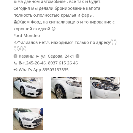
🚸На данном автомобиле , все так и будет.
Сегодня мы делали бронирование капота
полностью,полностью крылья и фары.
🏝Ждем Форд на сигнализацию и тонирование с
хорошей скидкой 😉
Ford Mondeo
⚠️Филиалов нет⚠️ находимся только по адресу👇👇
👇👇👇👇
🔴 Казань: ► ул. Седова, 24к1 🔴
📞 📝т.245-26-46, 8937 615 26 46
📲 What’s App 89503133335