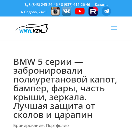
8 (843) 245-26-46
/
8 (937) 615-26-46
Казань
►Седова, 24к1
BMW 5 серии —
забронировали
полиуретановой капот,
бампер, фары, часть
крыши, зеркала.
Лучшая защита от
сколов и царапин
Бронирование
,
Портфолио