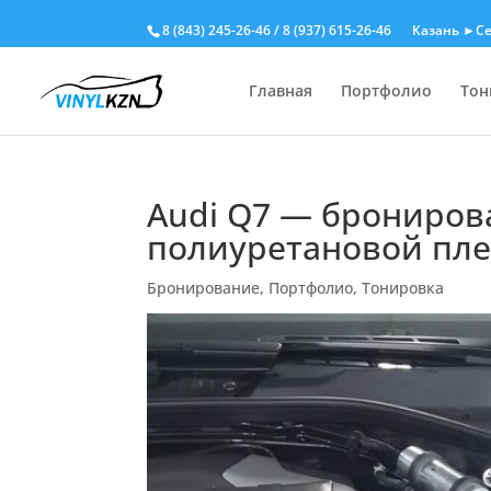
8 (843) 245-26-46
/
8 (937) 615-26-46
Казань ►Се
Главная
Портфолио
Тон
Audi Q7 — брониров
полиуретановой пле
Бронирование
,
Портфолио
,
Тонировка