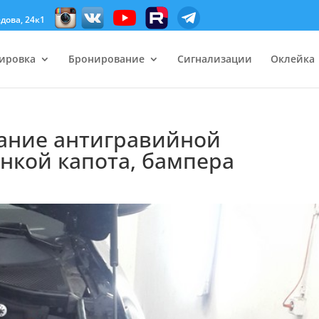
дова, 24к1
ировка
Бронирование
Сигнализации
Оклейка
ание антигравийной
нкой капота, бампера