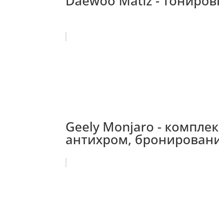
Daewoo Matiz - тонировк
Geely Monjaro - компле
антихром, бронировани