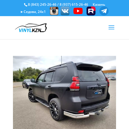
8 (843) 245-26-46
/
8 (937) 615-26-46
Казань
►Седова, 24к1