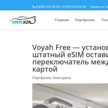
8 (843) 245-26-46
/
8 (937) 615-26-46
Казань ►Се
Главная
Портфолио
Тон
Voyah Free — устано
штатный еSIM остави
переключатель межд
картой
Портфолио
,
Электрика