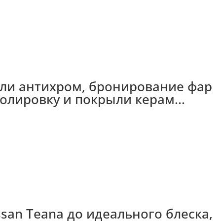
нили антихром, бронирование фар
полировку и покрыли керам...
san Teana до идеального блеска,