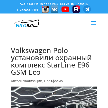
8 (843) 245-26-46
/
8 (937) 615-26-46
Казань
►Седова, 24к1
Volkswagen Polo —
установили охранный
комплекс StarLine E96
GSM Eco
Автосигнализации
,
Портфолио