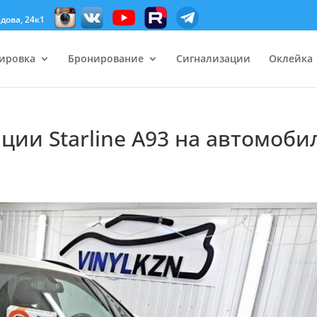
дова, 24к1
ировка
Бронирование
Сигнализации
Оклейка
ции Starline A93 на автомоби