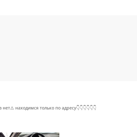
 нет⚠️ находимся только по адресу👇👇👇👇👇👇