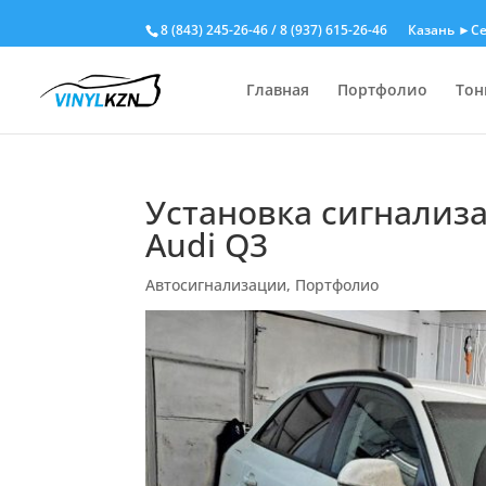
8 (843) 245-26-46
/
8 (937) 615-26-46
Казань ►Се
Главная
Портфолио
Тон
Установка сигнализа
Audi Q3
Автосигнализации
,
Портфолио