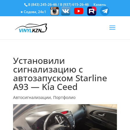
8 (843) 245-26-46
/
8 (937) 615-26-46
Казань
►Седова, 24к1
Установили
сигнализацию с
автозапуском Starline
A93 — Kia Ceed
Автосигнализации
,
Портфолио