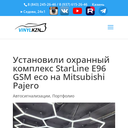
8 (843) 245-26-46
/
8 (937) 615-26-46
Казань
►Седова, 24к1
Установили охранный
комплекс StarLine Е96
GSM eco на Mitsubishi
Pajero
Автосигнализации
,
Портфолио