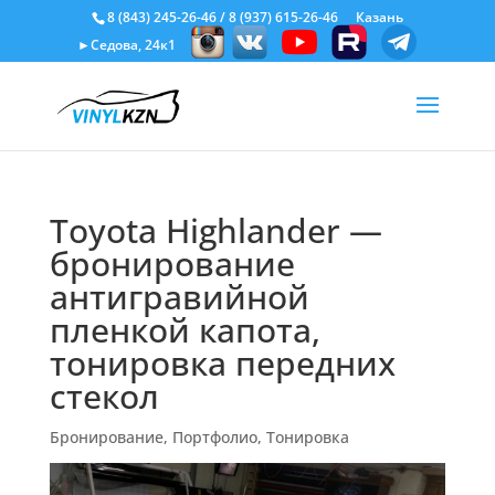
8 (843) 245-26-46
/
8 (937) 615-26-46
Казань
►Седова, 24к1
Toyota Highlander —
бронирование
антигравийной
пленкой капота,
тонировка передних
стекол
Бронирование
,
Портфолио
,
Тонировка