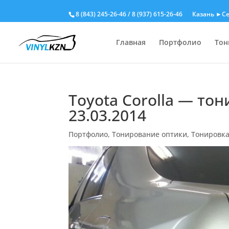
8 (843) 245-26-46
/
8 (937) 615-26-46
Казань ►Се
Главная
Портфолио
Тон
Toyota Corolla — то
23.03.2014
Портфолио
,
Тонирование оптики
,
Тонировк