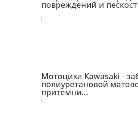
повреждений и пескост
Мотоцикл Kawasaki - за
полиуретановой матово
притемни...