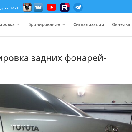
дова, 24к1
ировка
Бронирование
Сигнализации
Оклейка
нировка задних фонарей-
а