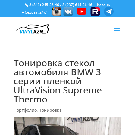
8 (843) 245-26-46
/
8 (937) 615-26-46
Казань
►Седова, 24к1
Тонировка стекол
автомобиля BMW 3
серии пленкой
UltraVision Supreme
Thermo
Портфолио
,
Тонировка