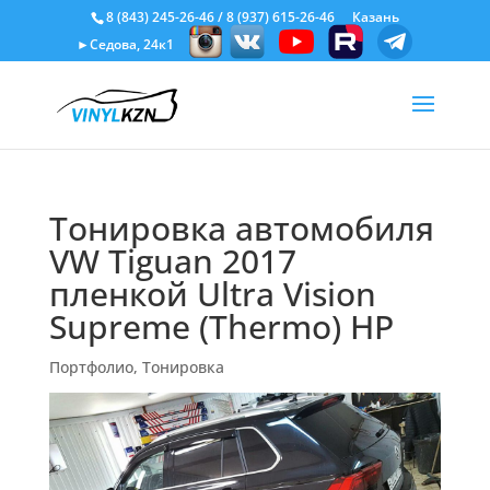
8 (843) 245-26-46
/
8 (937) 615-26-46
Казань
►Седова, 24к1
Тонировка автомобиля
VW Tiguan 2017
пленкой Ultra Vision
Supreme (Thermo) HP
Портфолио
,
Тонировка