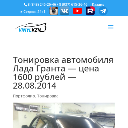
8 (843) 245-26-46
/
8 (937) 615-26-46
Казань
►Седова, 24к1
Тонировка автомобиля
Лада Гранта — цена
1600 рублей —
28.08.2014
Портфолио
,
Тонировка