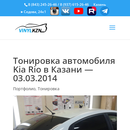
8 (843) 245-26-46
/
8 (937) 615-26-46
Казань
►Седова, 24к1
Тонировка автомобиля
Kia Rio в Казани —
03.03.2014
Портфолио
,
Тонировка