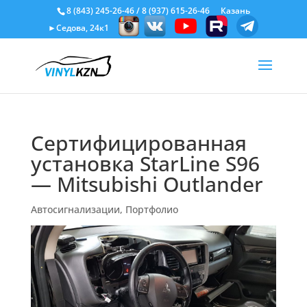
8 (843) 245-26-46
/
8 (937) 615-26-46
Казань
►Седова, 24к1
Сертифицированная
установка StarLine S96
— Mitsubishi Outlander
Автосигнализации
,
Портфолио