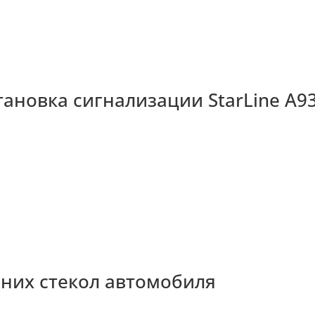
новка сигнализации StarLine A93
дних стекол автомобиля