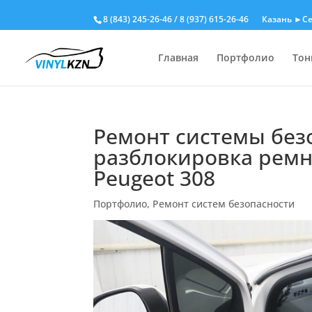
8 (843) 245-26-46
/
8 (937) 615-26-46
Казань ►Се
Главная
Портфолио
Тон
Ремонт системы без
разблокировка ремн
Peugeot 308
Портфолио
,
Ремонт систем безопасности