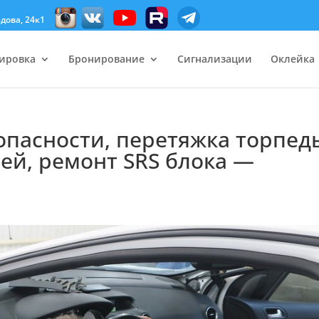
дова, 24к1
ировка
Бронирование
Сигнализации
Оклейка
опасности, перетяжка торпед
ей, ремонт SRS блока —