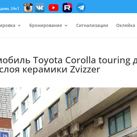
дова, 24к1
ировка
Бронирование
Сигнализации
Оклейка
биль Toyota Corolla touring 
слоя керамики Zvizzer