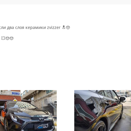
ли два слоя керамики zvizzer 🔝😎
 💥😍😍