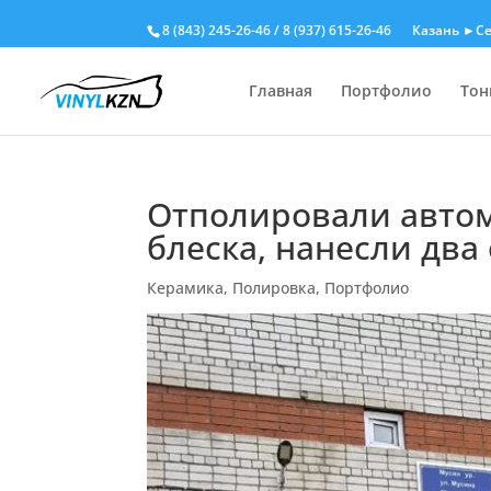
8 (843) 245-26-46
/
8 (937) 615-26-46
Казань ►Се
Главная
Портфолио
Тон
Отполировали автомо
блеска, нанесли два 
Керамика
,
Полировка
,
Портфолио