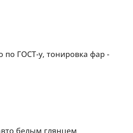
о по ГОСТ-у, тонировка фар -
 авто белым глянцем