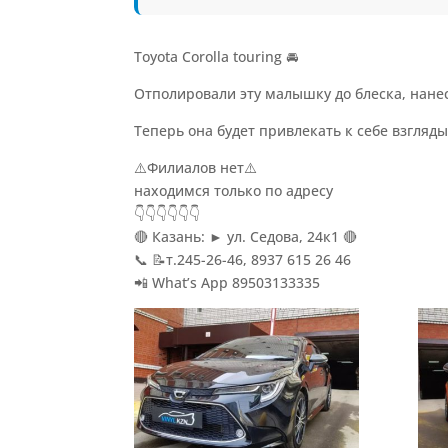
Toyota Corolla touring 🚘
Отполировали эту малышку до блеска, нанес
Теперь она будет привлекать к себе взгляды
⚠️Филиалов нет⚠️
находимся только по адресу
👇👇👇👇👇👇
🔴 Казань: ► ул. Седова, 24к1 🔴
📞 📝т.245-26-46, 8937 615 26 46
📲 What’s App 89503133335