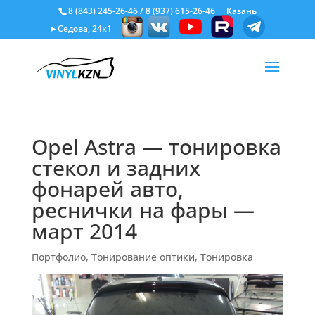
8 (843) 245-26-46
/
8 (937) 615-26-46
Казань
►Седова, 24к1
Opel Astra — тонировка
стекол и задних
фонарей авто,
реснички на фары —
март 2014
Портфолио
,
Тонирование оптики
,
Тонировка