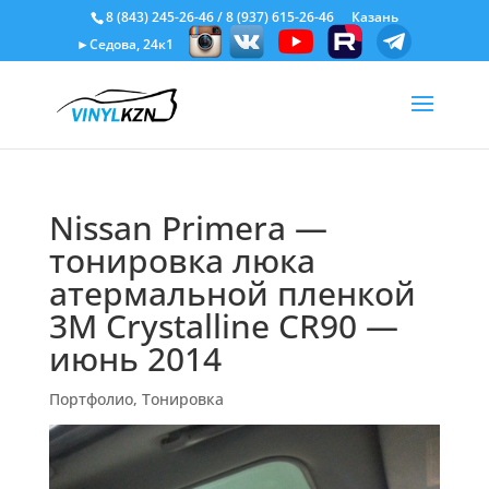
8 (843) 245-26-46
/
8 (937) 615-26-46
Казань
►Седова, 24к1
Nissan Primera —
тонировка люка
атермальной пленкой
3M Crystalline CR90 —
июнь 2014
Портфолио
,
Тонировка