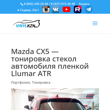
8 (843) 245-26-46
/
8 (937) 615-26-46
Казань
►Седова, 24к1
Mazda CX5 —
тонировка стекол
автомобиля пленкой
Llumar ATR
Портфолио
,
Тонировка