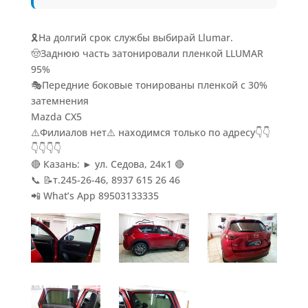
🎗На долгий срок службы выбирай Llumar.
🤠Заднюю часть затонировали пленкой LLUMAR
95%
🎭Передние боковые тонированы пленкой с 30%
затемнения
Mazda CX5
⚠️Филиалов нет⚠️ находимся только по адресу👇👇
👇👇👇👇
🔴 Казань: ► ул. Седова, 24к1 🔴
📞 📝т.245-26-46, 8937 615 26 46
📲 What’s App 89503133335