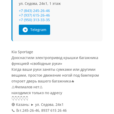
ул. Седова, 24к1, 1 этаж
+7 (843) 245-26-46
+7 (937) 615-26-46
+7 (950) 313-33-35
Telegram
Kia Sportage
Дооснастили электропривод крышки багажника
функцией «свободные руки»
Когда ваши руки заняты сумками или другими
вещами, простое движение ногой под бампером
откроет дверь вашего багажника🔥
⚠️Филиалов нет⚠️
находимся только по адресу
👇👇👇👇👇👇
🔴 Казань: ► ул. Седова, 24к1
📞 📝т.245-26-46, 8937 615 26 46