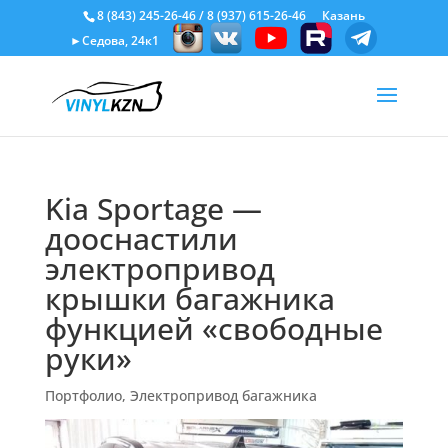
8 (843) 245-26-46
/
8 (937) 615-26-46
Казань
►Седова, 24к1
Kia Sportage —
дооснастили
электропривод
крышки багажника
функцией «свободные
руки»
Портфолио
,
Электропривод багажника