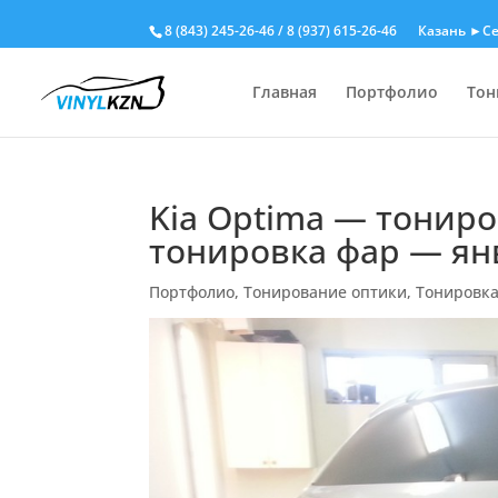
8 (843) 245-26-46
/
8 (937) 615-26-46
Казань ►Се
Главная
Портфолио
Тон
Kia Optima — тониро
тонировка фар — ян
Портфолио
,
Тонирование оптики
,
Тонировк