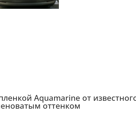
 пленкой Aquamarine от известног
зеленоватым оттенком