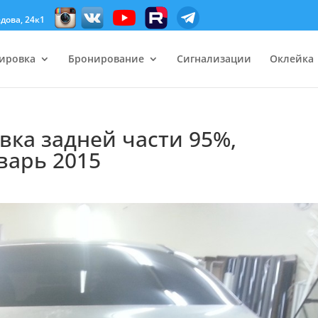
дова, 24к1
ировка
Бронирование
Сигнализации
Оклейка
вка задней части 95%,
варь 2015
а